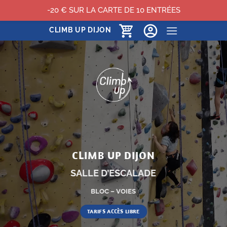
-20 € SUR LA CARTE DE 10 ENTRÉES
Passer
CLIMB UP DIJON
au
contenu
CLIMB UP DIJON
SALLE D’ESCALADE
BLOC – VOIES
TARIFS ACCÈS LIBRE