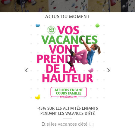
ACTUS DU MOMENT
usieurs
-15% SUR LES ACTIVITÉS ENFANTS
-20 €
PENDANT LES VACANCES D’ÉTÉ
e [...]
Et si les vacances d’été [...]