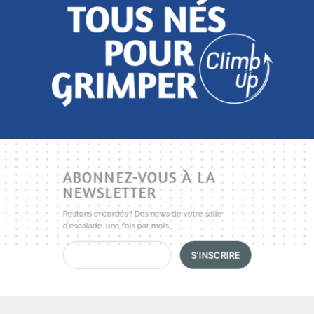
ABONNEZ-VOUS À LA
NEWSLETTER
Restons encordés ! Des news de votre salle
d'escalade, une fois par mois.