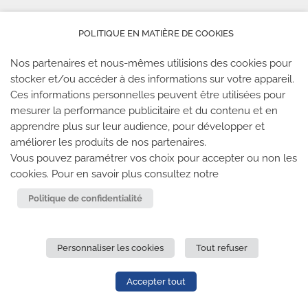
LES PARTENAIRES
POLITIQUE EN MATIÈRE DE COOKIES
Nos partenaires et nous-mêmes utilisions des cookies pour
stocker et/ou accéder à des informations sur votre appareil.
Ces informations personnelles peuvent être utilisées pour
mesurer la performance publicitaire et du contenu et en
LES SALLES CLIMB UP
apprendre plus sur leur audience, pour développer et
améliorer les produits de nos partenaires.
Climb Up vous accueille dans ses salles, partout en
Vous pouvez paramétrer vos choix pour accepter ou non les
France
cookies. Pour en savoir plus consultez notre
Politique de confidentialité
TROUVE TA SALLE
Personnaliser les cookies
Tout refuser
REJOIGNEZ-NOUS
-
CLIMB UP INVESTISSEMENTS
-
MENTIONS LÉGALES
-
CONFIDENTIALITÉ
- © 2020 TOUS
Accepter tout
DROITS RÉSERVÉS