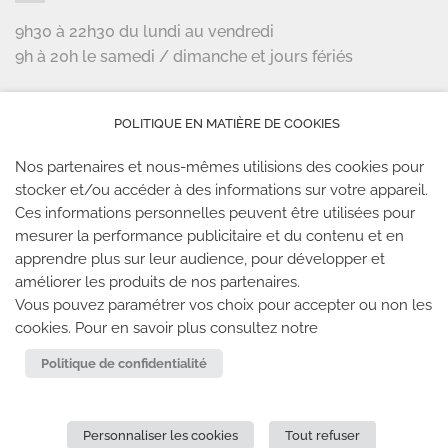
9h30 à 22h30 du lundi au vendredi
9h à 20h le samedi / dimanche et jours fériés
LES PARTENAIRES
POLITIQUE EN MATIÈRE DE COOKIES
Nos partenaires et nous-mêmes utilisions des cookies pour
stocker et/ou accéder à des informations sur votre appareil.
Ces informations personnelles peuvent être utilisées pour
mesurer la performance publicitaire et du contenu et en
LES SALLES CLIMB UP
apprendre plus sur leur audience, pour développer et
améliorer les produits de nos partenaires.
Climb Up vous accueille dans ses salles, partout en
Vous pouvez paramétrer vos choix pour accepter ou non les
France
cookies. Pour en savoir plus consultez notre
Politique de confidentialité
TROUVE TA SALLE
Personnaliser les cookies
Tout refuser