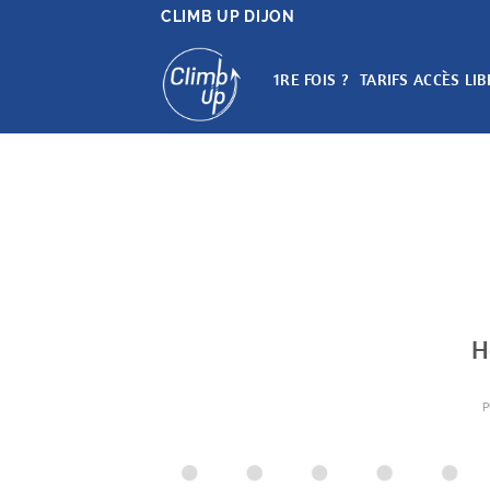
Passer
CLIMB UP DIJON
au
contenu
1RE FOIS ?
TARIFS ACCÈS LIB
H
P